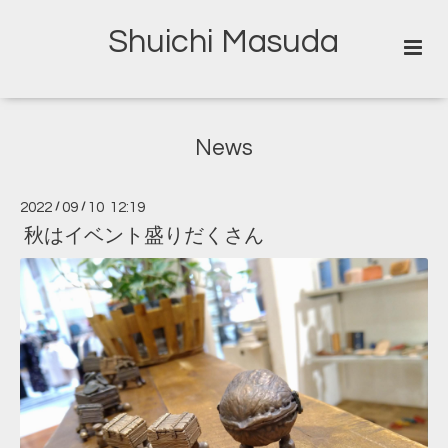
Shuichi Masuda
News
2022
/
09
/
10 12:19
秋はイベント盛りだくさん